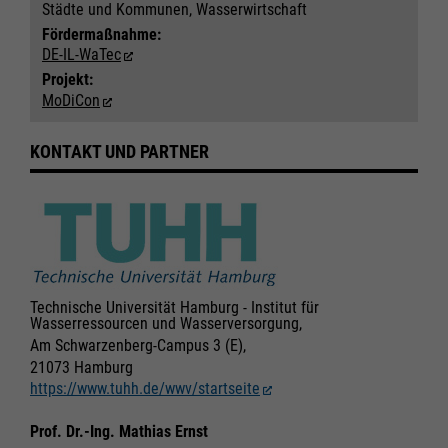
Städte und Kommunen, Wasserwirtschaft
Fördermaßnahme:
DE-IL-WaTec
Projekt:
Notwendig
Notwendig
MoDiCon
Cookie Informationen anzeigen
Cookie Informationen anzeigen
KONTAKT UND PARTNER
Marketing und Statistik
Marketing und Statistik
Alle akzeptieren
Alle akzeptieren
Cookie Informationen anzeigen
Cookie Informationen anzeigen
Speichern
Speichern
Ablehnen
Ablehnen
Technische Universität Hamburg - Institut für
Wasserressourcen und Wasserversorgung,
Impressum
Impressum
Datenschutz
Datenschutz
Am Schwarzenberg-Campus 3 (E),
21073 Hamburg
https://www.tuhh.de/wwv/startseite
Prof. Dr.-Ing. Mathias Ernst