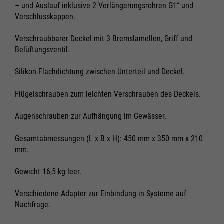
– und Auslauf inklusive 2 Verlängerungsrohren G1“ und
Cookie Informationen anzeigen
Cookie Informationen anzeigen
Verschlusskappen.
Verschraubbarer Deckel mit 3 Bremslamellen, Griff und
Belüftungsventil.
Marketing und Statistik
Marketing und Statistik
Alle akzeptieren
Alle akzeptieren
Silikon-Flachdichtung zwischen Unterteil und Deckel.
Cookie Informationen anzeigen
Cookie Informationen anzeigen
Speichern
Speichern
Ablehnen
Ablehnen
Flügelschrauben zum leichten Verschrauben des Deckels.
Impressum
Impressum
Datenschutz
Datenschutz
Augenschrauben zur Aufhängung im Gewässer.
Gesamtabmessungen (L x B x H): 450 mm x 350 mm x 210
mm.
Gewicht 16,5 kg leer.
Verschiedene Adapter zur Einbindung in Systeme auf
Nachfrage.