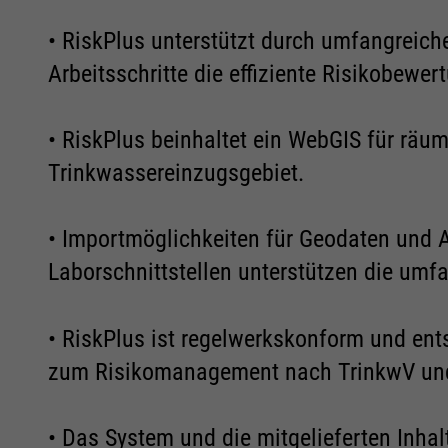
• RiskPlus unterstützt durch umfangreich
Cookie Informationen anzeigen
Cookie Informationen anzeigen
Arbeitsschritte die effiziente Risikobewer
• RiskPlus beinhaltet ein WebGIS für rä
Trinkwassereinzugsgebiet.
Marketing und Statistik
Marketing und Statistik
• Importmöglichkeiten für Geodaten und 
Alle akzeptieren
Alle akzeptieren
Speichern
Speichern
Ablehnen
Ablehnen
Cookie Informationen anzeigen
Cookie Informationen anzeigen
Laborschnittstellen unterstützen die umf
Impressum
Impressum
Datenschutz
Datenschutz
• RiskPlus ist regelwerkskonform und ent
zum Risikomanagement nach TrinkwV un
• Das System und die mitgelieferten Inhal