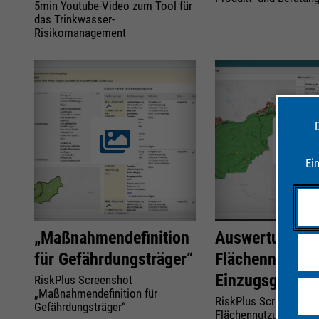
5min Youtube-Video zum Tool für
das Trinkwasser-
Risikomanagement
Ei
„Maßnahmendefinition
Auswertung
für Gefährdungsträger“
Flächennutzung
Einzugsgebiet
RiskPlus Screenshot
„Maßnahmendefinition für
RiskPlus Screenshot
Gefährdungsträger“
Flächennutzung in Ein