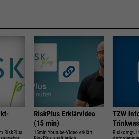
kt-
RiskPlus Erklärvideo
TZW Info
(15 min)
Trinkwas
um RiskPlus
15min Youtube-Video erklärt
Risikomgt. i
gsangebot
RiskPlus ausführlich
Anforderung