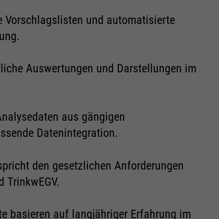
e Vorschlagslisten und automatisierte
tung.
umliche Auswertungen und Darstellungen im
Analysedaten aus gängigen
assende Datenintegration.
spricht den gesetzlichen Anforderungen
d TrinkwEGV.
te basieren auf langjähriger Erfahrung im