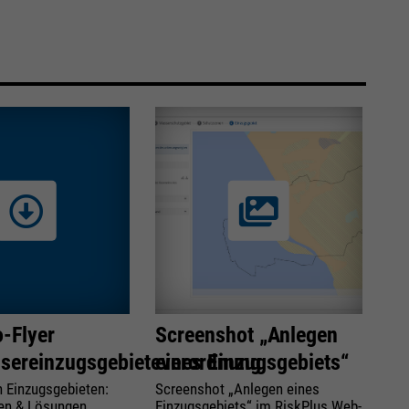
-Flyer
Screenshot „Anlegen
sereinzugsgebieteverordnung
eines Einzugsgebiets“
n Einzugsgebieten:
Screenshot „Anlegen eines
en & Lösungen
Einzugsgebiets“ im RiskPlus Web-