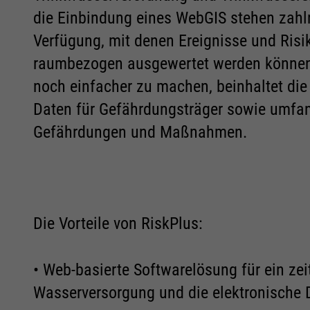
die Einbindung eines WebGIS stehen zahlre
Verfügung, mit denen Ereignisse und Risi
raumbezogen ausgewertet werden können.
noch einfacher zu machen, beinhaltet die
Daten für Gefährdungsträger sowie umfang
Gefährdungen und Maßnahmen.
Die Vorteile von RiskPlus:
• Web-basierte Softwarelösung für ein z
Notwendig
Notwendig
Wasserversorgung und die elektronische