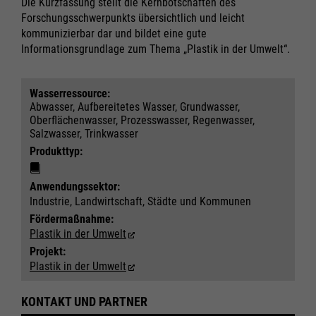
Die Kurzfassung stellt die Kernbotschaften des
Impressum
Impressum
Datenschutz
Datenschutz
Forschungsschwerpunkts übersichtlich und leicht
kommunizierbar dar und bildet eine gute
Informationsgrundlage zum Thema „Plastik in der Umwelt“.
Wasser­ressource:
Abwasser, Aufbereitetes Wasser, Grundwasser,
Oberflächenwasser, Prozesswasser, Regenwasser,
Salzwasser, Trinkwasser
Produkttyp:
Anwendungs­sektor:
Industrie, Landwirtschaft, Städte und Kommunen
Fördermaßnahme:
Plastik in der Umwelt
Projekt:
Plastik in der Umwelt
KONTAKT UND PARTNER