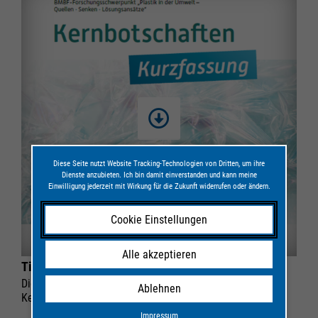
Diese Seite nutzt Website Tracking-Technologien von Dritten, um ihre
Dienste anzubieten. Ich bin damit einverstanden und kann meine
Einwilligung jederzeit mit Wirkung für die Zukunft widerrufen oder ändern.
Cookie Einstellungen
Alle akzeptieren
Titelseite der Kurzfassung der Kernbotschaften
Dies ist der Download-Link zur Kurzfassung der
Ablehnen
Kernbotschaften.
Impressum