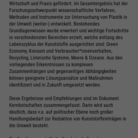
Wirtschaft und Praxis gefördert. Im Gesamtergebnis hat der
Forschungsschwerpunkt wissenschaftliche Verfahren,
Methoden und Instrumente zur Untersuchung von Plastik in
der Umwelt (weiter-) entwickelt. Bestehendes
Grundlagenwissen wurde erweitert und wichtige Fortschritte
in verschiedensten Bereichen erzielt, welche entlang des
Lebenszyklus der Kunststoffe ausgerichtet sind: Green
Economy, Konsum und Verbraucher*innenverhalten,
Recycling, Limnische Systeme, Meere & Ozeane. Aus den
Notwendig
Notwendig
vorliegenden Erkenntnissen zu komplexen
Zusammenhängen und gegenseitigen Abhängigkeiten
können geeignete Lösungsansätze und Maßnahmen
Cookie Informationen anzeigen
Cookie Informationen anzeigen
identifiziert und in Zukunft umgesetzt werden.
Diese Ergebnisse und Empfehlungen sind im Dokument
Kernbotschaften zusammengefasst. Darin wird auch
Marketing und Statistik
Marketing und Statistik
deutlich, dass v.a. auf politischer Ebene noch großer
Alle akzeptieren
Alle akzeptieren
Handlungsbedarf zur Reduktion von Kunststoffeinträgen in
Cookie Informationen anzeigen
Cookie Informationen anzeigen
Speichern
Speichern
die Umwelt besteht.
Ablehnen
Ablehnen