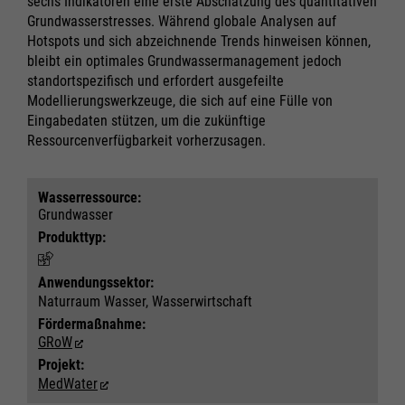
sechs Indikatoren eine erste Abschätzung des quantitativen
Grundwasserstresses. Während globale Analysen auf
Hotspots und sich abzeichnende Trends hinweisen können,
bleibt ein optimales Grundwassermanagement jedoch
standortspezifisch und erfordert ausgefeilte
Modellierungswerkzeuge, die sich auf eine Fülle von
Eingabedaten stützen, um die zukünftige
Ressourcenverfügbarkeit vorherzusagen.
Wasser­ressource:
Grundwasser
Produkttyp:
Notwendig
Notwendig
Anwendungs­sektor:
Cookie Informationen anzeigen
Cookie Informationen anzeigen
Naturraum Wasser, Wasserwirtschaft
Fördermaßnahme:
GRoW
Projekt:
Marketing und Statistik
Marketing und Statistik
MedWater
Alle akzeptieren
Alle akzeptieren