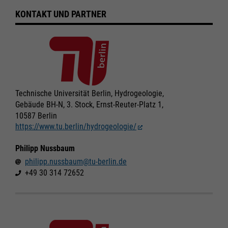
Cookie Informationen anzeigen
Cookie Informationen anzeigen
Speichern
Speichern
KONTAKT UND PARTNER
Ablehnen
Ablehnen
Impressum
Impressum
Datenschutz
Datenschutz
Technische Universität Berlin, Hydrogeologie,
Gebäude BH-N, 3. Stock, Ernst-Reuter-Platz 1,
10587 Berlin
https://www.tu.berlin/hydrogeologie/
Philipp Nussbaum
philipp.nussbaum@tu-berlin.de
+49 30 314 72652