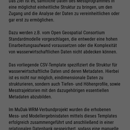
Das Ziel ist es, sämtliche Daten des Messprogrammes in
Notwendig
Notwendig
eine möglichst einheitliche Struktur zu bringen, um den
Zugang und die Analyse der Daten zu vereinheitlichen oder
Cookie Informationen anzeigen
Cookie Informationen anzeigen
gar erst zu ermöglichen.
Dazu werden z.B. vom Open Geospatial Consortium
Standardmodelle vorgeschlagen, die entweder eine hohen
Marketing und Statistik
Marketing und Statistik
Einarbeitungsaufwand voraussetzen oder die Komplexität
Alle akzeptieren
Alle akzeptieren
von wasserwirtschaftlichen Daten nicht abdecken können.
Cookie Informationen anzeigen
Cookie Informationen anzeigen
Speichern
Speichern
Das vorliegende CSV-Template spezifiziert die Struktur für
Ablehnen
Ablehnen
wasserwirtschaftliche Daten und deren Metadaten. Hierbei
Impressum
Impressum
Datenschutz
Datenschutz
ist es nicht nur möglich, eindimensionale Daten zu
strukturieren, sondern auch Tiefen- und Höhenprofile, sowie
Messtrajektorien mit den dazugehörigen essentiellen
Metadaten abzubilden.
Im MuDak-WRM-Verbundprojekt wurden die erhobenen
Mess- und Modellergebnisdaten mittels dieses Templates
erfolgreich zusammengeführt und anschließend in einer
relationalen Datenbank gespeichert, sodass eine manuelle