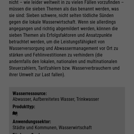
nicht – wie leider weltweit in zu vielen Fällen vorzufinden –
müssen die sieben Themen als das benannt werden, was
Marketing und Statistik
Marketing und Statistik
sie sind: Sieben schwere, nicht selten tödliche Sünden
Alle akzeptieren
Alle akzeptieren
gegen die lokale Wasserwirtschaft. Wenn sie allerdings
Cookie Informationen anzeigen
Cookie Informationen anzeigen
Speichern
Speichern
angegangen und richtig abgemildert werden, können die
Ablehnen
Ablehnen
sieben Themen als Erfolgsfaktoren und Ansatzpunkte
betrachtet werden, um die Leistungsfähigkeit von
Impressum
Impressum
Datenschutz
Datenschutz
Wasserversorgung und Abwassermanagement vor Ort zu
stärken und Fehlinvestitionen zu verhindern (die
andernfalls den lokalen, nationalen und multinationalen
Steuerzahlern, Tarifzahlern bzw. Wasserverbrauchern und
ihrer Umwelt zur Last fallen).
Wasser­ressource:
Abwasser, Aufbereitetes Wasser, Trinkwasser
Produkttyp:
Anwendungs­sektor:
Städte und Kommunen, Wasserwirtschaft