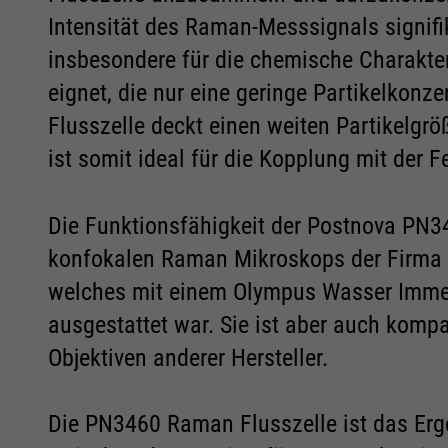
Intensität des Raman-Messsignals signifi
insbesondere für die chemische Charakter
eignet, die nur eine geringe Partikelkon
Flusszelle deckt einen weiten Partikelgr
Marketing und Statistik
Marketing und Statistik
ist somit ideal für die Kopplung mit der F
Alle akzeptieren
Alle akzeptieren
Speichern
Speichern
Ablehnen
Ablehnen
Cookie Informationen anzeigen
Cookie Informationen anzeigen
Die Funktionsfähigkeit der Postnova PN3
Impressum
Impressum
Datenschutz
Datenschutz
konfokalen Raman Mikroskops der Firma W
welches mit einem Olympus Wasser Imme
ausgestattet war. Sie ist aber auch kom
Objektiven anderer Hersteller.
Die PN3460 Raman Flusszelle ist das Erg