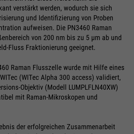
kant verstärkt werden, wodurch sie sich
isierung und Identifizierung von Proben
zentration aufweisen. Die PN3460 Raman
ößenbereich von 200 nm bis zu 5 µm ab und
eld-Fluss Fraktionierung geeignet.
460 Raman Flusszelle wurde mit Hilfe eines
ITec (WITec Alpha 300 access) validiert,
rsions-Objektiv (Modell LUMPLFLN40XW)
patibel mit Raman-Mikroskopen und
ebnis der erfolgreichen Zusammenarbeit