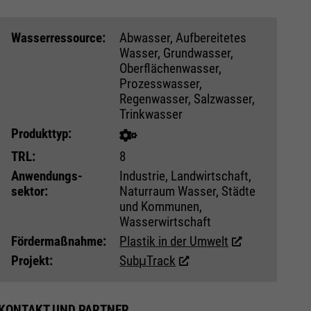
Wasser­ressource:
Abwasser, Aufbereitetes
Wasser, Grundwasser,
Oberflächenwasser,
Prozesswasser,
Regenwasser, Salzwasser,
Trinkwasser
Produkttyp:
TRL:
8
Anwendungs­
Industrie, Landwirtschaft,
sektor:
Naturraum Wasser, Städte
und Kommunen,
Wasserwirtschaft
Fördermaßnahme:
Plastik in der Umwelt
Projekt:
SubμTrack
KONTAKT UND PARTNER