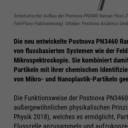
Schematischer Aufbau der Postnova PN3460 Raman Fluss Zell
Feld-Fluss Fraktionierung). Urheber: Postnova Analytics Gm
Die neu entwickelte Postnova PN3460 Ram
von flussbasierten Systemen wie der Feld
Mikrospektroskopie. Sie kombiniert dami
Partikeln mit ihrer chemischen Identifizi
von Mikro- und Nanoplastik-Partikeln gee
Die Funktionsweise der Postnova PN3460
Notwendig
Notwendig
außergewöhnlichen physikalischen Prinzip
Physik 2018), welches es ermöglicht, Par
Cookie Informationen anzeigen
Cookie Informationen anzeigen
Flusszelle anzusammeln und aufzukonzent