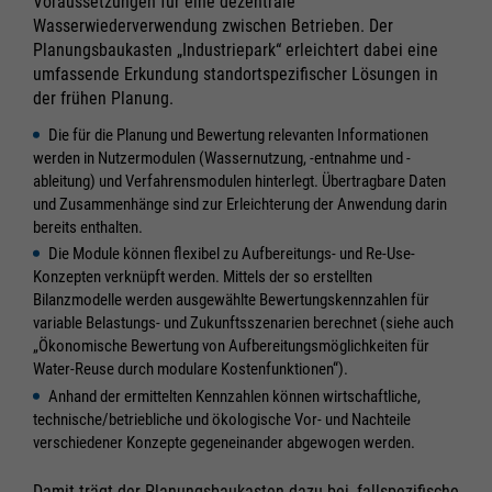
Voraussetzungen für eine dezentrale
Wasserwiederverwendung zwischen Betrieben. Der
Planungsbaukasten „Industriepark“ erleichtert dabei eine
umfassende Erkundung standortspezifischer Lösungen in
der frühen Planung.
Die für die Planung und Bewertung relevanten Informationen
werden in Nutzermodulen (Wassernutzung, -entnahme und -
ableitung) und Verfahrensmodulen hinterlegt. Übertragbare Daten
und Zusammenhänge sind zur Erleichterung der Anwendung darin
bereits enthalten.
Die Module können flexibel zu Aufbereitungs- und Re-Use-
Konzepten verknüpft werden. Mittels der so erstellten
Bilanzmodelle werden ausgewählte Bewertungskennzahlen für
variable Belastungs- und Zukunftsszenarien berechnet (siehe auch
„Ökonomische Bewertung von Aufbereitungsmöglichkeiten für
Water-Reuse durch modulare Kostenfunktionen“).
Anhand der ermittelten Kennzahlen können wirtschaftliche,
technische/betriebliche und ökologische Vor- und Nachteile
verschiedener Konzepte gegeneinander abgewogen werden.
Damit trägt der Planungsbaukasten dazu bei, fallspezifische