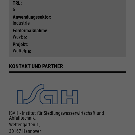
TRL:
6
Anwendungs­sektor:
Industrie
Fördermaßnahme:
WavE
Notwendig
Notwendig
Projekt:
WaReIp
Cookie Informationen anzeigen
Cookie Informationen anzeigen
KONTAKT UND PARTNER
Marketing und Statistik
Marketing und Statistik
Alle akzeptieren
Alle akzeptieren
Cookie Informationen anzeigen
Cookie Informationen anzeigen
Speichern
Speichern
Ablehnen
Ablehnen
ISAH - Institut für Siedlungswasserwirtschaft und
Abfalltechnik,
Impressum
Impressum
Datenschutz
Datenschutz
Welfengarten 1,
30167 Hannover