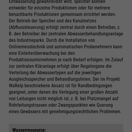
Entwässerung gewährleistet wird. Speicher können
entweder für einzelne Produktionen oder für mehrere
benachbarte Produktionen gemeinsam errichtet werden.
Der Betrieb der Speicher und des Kanalnetzes
Marketing und Statistik
Marketing und Statistik
(Abflusssteuerung) erfolgt zentral durch einen Betreiber, z.
B. den Betreiber der zentralen Abwasserbehandlungsanlage
Alle akzeptieren
Alle akzeptieren
des Industrieparks. Durch die Installation von
Cookie Informationen anzeigen
Cookie Informationen anzeigen
Speichern
Speichern
Onlinemesstechnik und automatischen Probenehmern kann
Ablehnen
Ablehnen
eine Einleiterüberwachung bei den
Impressum
Impressum
Datenschutz
Datenschutz
Produktionsunternehmen je nach Bedarf erfolgen. Im Zulauf
zur zentralen Kläranlage erfolgt über Regelorgane die
Verteilung der Abwassertypen auf die jeweiligen
Ausgleichsspeicher und Behandlungslinien. Der im Projekt
WaReIp beschriebene Ansatz ist für Randbedingungen
geeignet, unter denen die Verlegung einer großen Anzahl
von Leitungen nicht möglich ist, z. B. bei Platzmangel auf
Rohrleitungstrassen oder Zwangspunkten wie Querung
eines Gewässers mit genehmigungsrechtlichen Problemen.
Wasser­ressource: