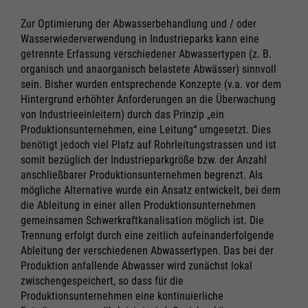
Zur Optimierung der Abwasserbehandlung und / oder
Wasserwiederverwendung in Industrieparks kann eine
getrennte Erfassung verschiedener Abwassertypen (z. B.
organisch und anaorganisch belastete Abwässer) sinnvoll
sein. Bisher wurden entsprechende Konzepte (v.a. vor dem
Hintergrund erhöhter Anforderungen an die Überwachung
von Industrieeinleitern) durch das Prinzip „ein
Produktionsunternehmen, eine Leitung“ umgesetzt. Dies
benötigt jedoch viel Platz auf Rohrleitungstrassen und ist
somit bezüglich der Industrieparkgröße bzw. der Anzahl
anschließbarer Produktionsunternehmen begrenzt. Als
mögliche Alternative wurde ein Ansatz entwickelt, bei dem
die Ableitung in einer allen Produktionsunternehmen
gemeinsamen Schwerkraftkanalisation möglich ist. Die
Trennung erfolgt durch eine zeitlich aufeinanderfolgende
Ableitung der verschiedenen Abwassertypen. Das bei der
Produktion anfallende Abwasser wird zunächst lokal
Notwendig
Notwendig
zwischengespeichert, so dass für die
Produktionsunternehmen eine kontinuierliche
Cookie Informationen anzeigen
Cookie Informationen anzeigen