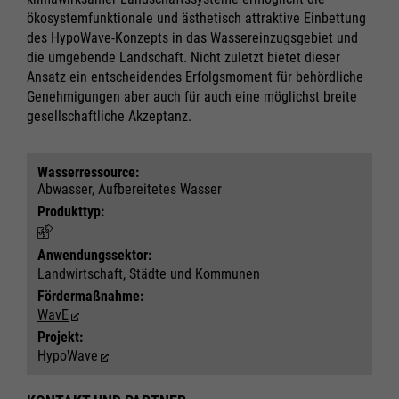
Alle akzeptieren
Alle akzeptieren
ökosystemfunktionale und ästhetisch attraktive Einbettung
Cookie Informationen anzeigen
Cookie Informationen anzeigen
Speichern
Speichern
des HypoWave-Konzepts in das Wassereinzugsgebiet und
Ablehnen
Ablehnen
die umgebende Landschaft. Nicht zuletzt bietet dieser
Ansatz ein entscheidendes Erfolgsmoment für behördliche
Impressum
Impressum
Datenschutz
Datenschutz
Genehmigungen aber auch für auch eine möglichst breite
gesellschaftliche Akzeptanz.
Wasser­ressource:
Abwasser, Aufbereitetes Wasser
Produkttyp:
Anwendungs­sektor:
Landwirtschaft, Städte und Kommunen
Fördermaßnahme:
WavE
Projekt:
HypoWave