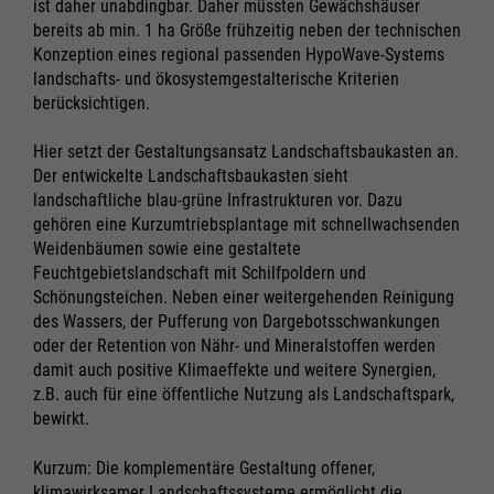
ist daher unabdingbar. Daher müssten Gewächshäuser
bereits ab min. 1 ha Größe frühzeitig neben der technischen
Konzeption eines regional passenden HypoWave-Systems
landschafts- und ökosystemgestalterische Kriterien
berücksichtigen.
Hier setzt der Gestaltungsansatz Landschaftsbaukasten an.
Der entwickelte Landschaftsbaukasten sieht
landschaftliche blau-grüne Infrastrukturen vor. Dazu
gehören eine Kurzumtriebsplantage mit schnellwachsenden
Weidenbäumen sowie eine gestaltete
Feuchtgebietslandschaft mit Schilfpoldern und
Schönungsteichen. Neben einer weitergehenden Reinigung
des Wassers, der Pufferung von Dargebotsschwankungen
Notwendig
Notwendig
oder der Retention von Nähr- und Mineralstoffen werden
damit auch positive Klimaeffekte und weitere Synergien,
Cookie Informationen anzeigen
Cookie Informationen anzeigen
z.B. auch für eine öffentliche Nutzung als Landschaftspark,
bewirkt.
Kurzum: Die komplementäre Gestaltung offener,
Marketing und Statistik
Marketing und Statistik
klimawirksamer Landschaftssysteme ermöglicht die