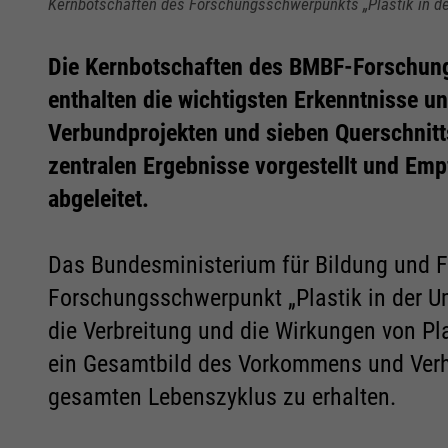
Kernbotschaften des Forschungsschwerpunkts „Plastik in d
Die Kernbotschaften des BMBF-Forschung
Notwendig
Notwendig
enthalten die wichtigsten Erkenntnisse u
Verbundprojekten und sieben Querschnitt
Cookie Informationen anzeigen
Cookie Informationen anzeigen
zentralen Ergebnisse vorgestellt und Em
abgeleitet.
Das Bundesministerium für Bildung und 
Marketing und Statistik
Marketing und Statistik
Forschungsschwerpunkt „Plastik in der Umw
die Verbreitung und die Wirkungen von Pl
Alle akzeptieren
Alle akzeptieren
Speichern
Speichern
Ablehnen
Ablehnen
ein Gesamtbild des Vorkommens und Verha
Cookie Informationen anzeigen
Cookie Informationen anzeigen
gesamten Lebenszyklus zu erhalten.
Impressum
Impressum
Datenschutz
Datenschutz