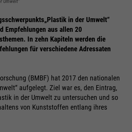
er Umwelt“
sschwerpunkts„Plastik in der Umwelt“
nd Empfehlungen aus allen 20
sthemen. In zehn Kapiteln werden die
pfehlungen für verschiedene Adressaten
Forschung (BMBF) hat 2017 den nationalen
elt“ aufgelegt. Ziel war es, den Eintrag,
astik in der Umwelt zu untersuchen und so
ltens von Kunststoffen entlang ihres