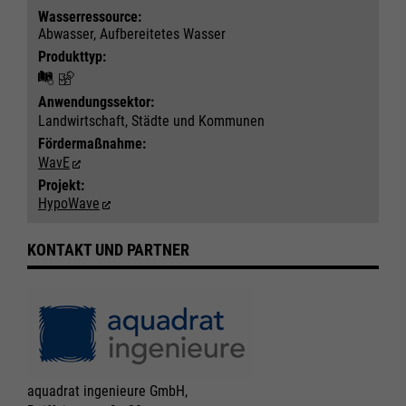
Wasser­ressource:
Cookie Informationen anzeigen
Cookie Informationen anzeigen
Abwasser, Aufbereitetes Wasser
Produkttyp:
Marketing und Statistik
Marketing und Statistik
Anwendungs­sektor:
Landwirtschaft, Städte und Kommunen
Alle akzeptieren
Alle akzeptieren
Fördermaßnahme:
Cookie Informationen anzeigen
Cookie Informationen anzeigen
Speichern
Speichern
WavE
Ablehnen
Ablehnen
Projekt:
Impressum
Impressum
Datenschutz
Datenschutz
HypoWave
KONTAKT UND PARTNER
aquadrat ingenieure GmbH,