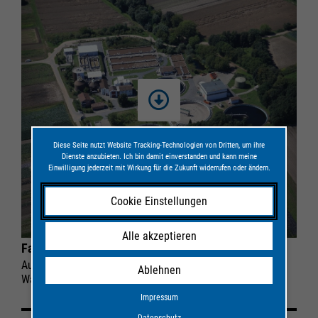
Diese Seite nutzt Website Tracking-Technologien von Dritten, um ihre
Dienste anzubieten. Ich bin damit einverstanden und kann meine
Einwilligung jederzeit mit Wirkung für die Zukunft widerrufen oder ändern.
Cookie Einstellungen
Alle akzeptieren
Fallstudie „Hessisches Ried“
Aufbereitetes kommunales Abwasser als alternative
Ablehnen
Wasserressource
Impressum