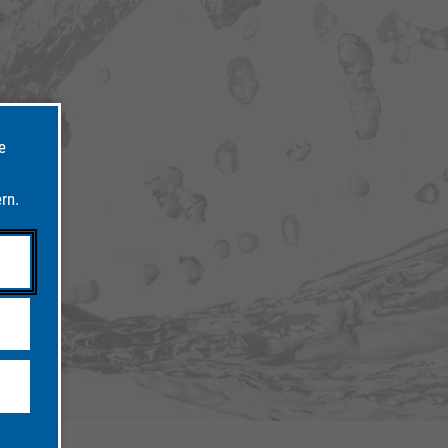
e
rn.