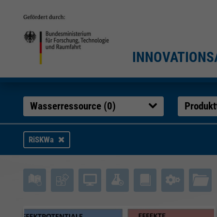
INNOVATIONS
Wasserressource (
0
)
Produkt
RiSKWa
Filtererge