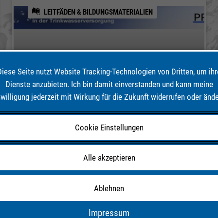
LEITFÄDEN & BILDUNGSMATERIALIEN
Leitfaden Risiko- und
Diese Seite nutzt Website Tracking-Technologien von Dritten, um ihr
Dienste anzubieten. Ich bin damit einverstanden und kann meine
Krisenmanagement
nwilligung jederzeit mit Wirkung für die Zukunft widerrufen oder ände
Trinkwasserversorgung
Cookie Einstellungen
#Risikomanagement #Krisenmagement
#Trinkwasserversorgung #mikrobielle und
chemische Kontaminationen
Alle akzeptieren
Ablehnen
Impressum