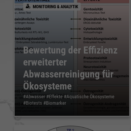
MONITORING & ANALYTIK
Bewertung der Effizienz
Notwendig
Notwendig
erweiterter
Abwasserreinigung für
Cookie Informationen anzeigen
Cookie Informationen anzeigen
Ökosysteme
#Abwasser #Effekte #Aquatische Ökosysteme
#Biotests #Biomarker
Marketing und Statistik
Marketing und Statistik