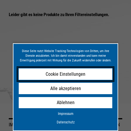
Filterergebnisse
Cookie Informationen anzeigen
Cookie Informationen anzeigen
Leider gibt es keine Produkte zu Ihren Filtereinstellungen.
Marketing und Statistik
Marketing und Statistik
Alle akzeptieren
Alle akzeptieren
Cookie Informationen anzeigen
Cookie Informationen anzeigen
Speichern
Speichern
Ablehnen
Ablehnen
Diese Seite nutzt Website Tracking-Technologien von Dritten, um ihre
Dienste anzubieten. Ich bin damit einverstanden und kann meine
Impressum
Impressum
Datenschutz
Datenschutz
Einwilligung jederzeit mit Wirkung für die Zukunft widerrufen oder ändern.
Cookie Einstellungen
Alle akzeptieren
Ablehnen
Impressum
Datenschutz
IMPRESSUM
DATENSCHUTZ
COOKIE-EINSTELLUNGEN