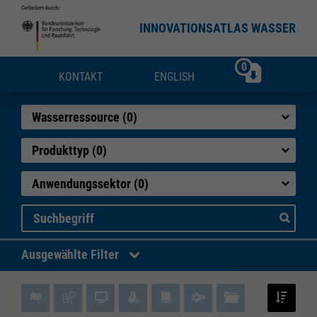
INNOVATIONSATLAS WASSER
0
KONTAKT
ENGLISH
Wasserressource (
0
)
Produkttyp (
0
)
Anwendungssektor (
0
)
Suche
Ausgewählte Filter
Notwendig
Notwendig