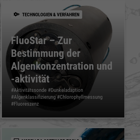
TECHNOLOGIEN & VERFAHREN
FluoStar – Zur
Bestimmung der
Algenkonzentration und
-aktivität
#Aktivitätssonde #Dunkeladaption
#Algenklassifizierung #Chlorophyllmessung
#Fluoreszenz