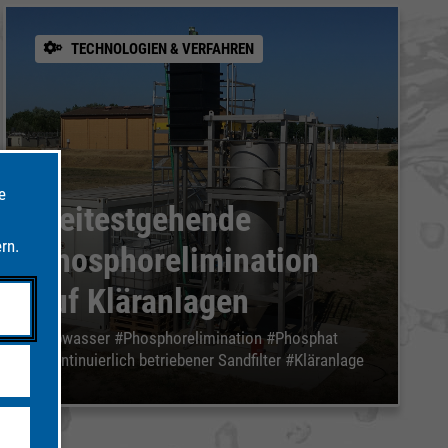
TECHNOLOGIEN & VERFAHREN
e
Weitestgehende
rn.
Phosphorelimination
auf Kläranlagen
#Abwasser #Phosphorelimination #Phosphat
#kontinuierlich betriebener Sandfilter #Kläranlage