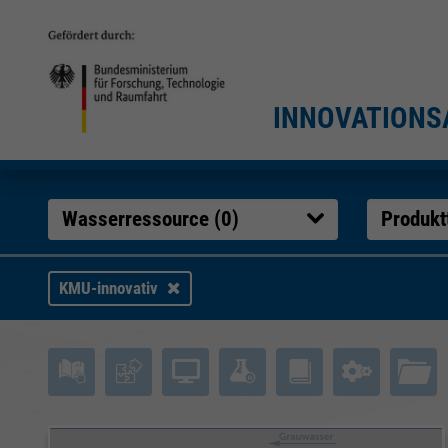
INNOVATIONS
Wasserressource (
0
)
Produkt
KMU-innovativ
Filtererge