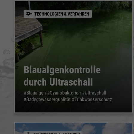
TECHNOLOGIEN & VERFAHREN
Blaualgenkontrolle
durch Ultraschall
#Blaualgen #Cyanobakterien #Ultraschall
#Badegewässerqualität #Trinkwasserschutz
Notwendig
Notwendig