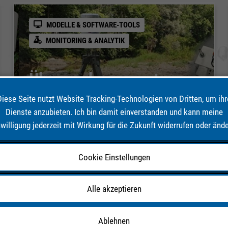
MODELLE & SOFTWARE-TOOLS
MONITORING & ANALYTIK
Überwachungssystem
für Fließgewässer mit
Diese Seite nutzt Website Tracking-Technologien von Dritten, um ihr
Dienste anzubieten. Ich bin damit einverstanden und kann meine
autarker
nwilligung jederzeit mit Wirkung für die Zukunft widerrufen oder ände
Energieversorgung
Cookie Einstellungen
#Gewässerüberwachung #Hydrometrisches
Monitoring #Energieautarkie #Energiewandlung
#4G-Datenlogger
Alle akzeptieren
Ablehnen